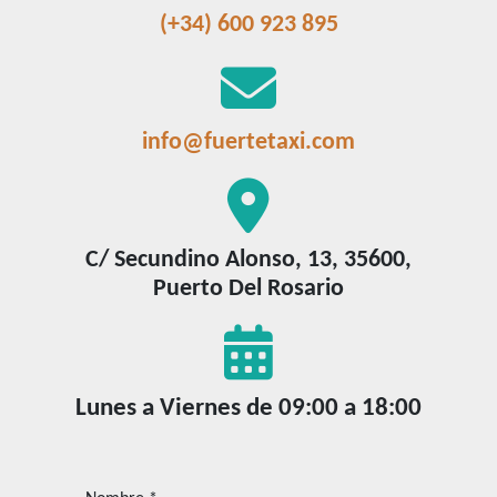
phone-
(+34) 600 923 895
alt
fas
fa-
envelope
info@fuertetaxi.com
fas
fa-
map-
C/ Secundino Alonso, 13, 35600,
marker-
Puerto Del Rosario
alt
fas
fa-
calendar-
Lunes a Viernes de 09:00 a 18:00
alt