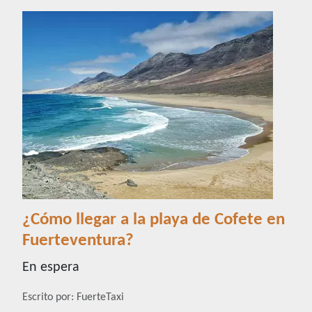
¿Cómo llegar a la playa de Cofete en
Fuerteventura?
En espera
Detalles
Escrito por:
FuerteTaxi